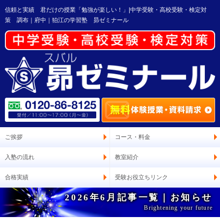
信頼と実績 君だけの授業「勉強が楽しい！」|中学受験・高校受験・検定対
策 調布｜府中｜狛江の学習塾 昴ゼミナール
ご挨拶
コース・料金
入塾の流れ
教室紹介
合格実績
受験お役立ちリンク
2026年6月記事一覧｜お知らせ
Brightening your future