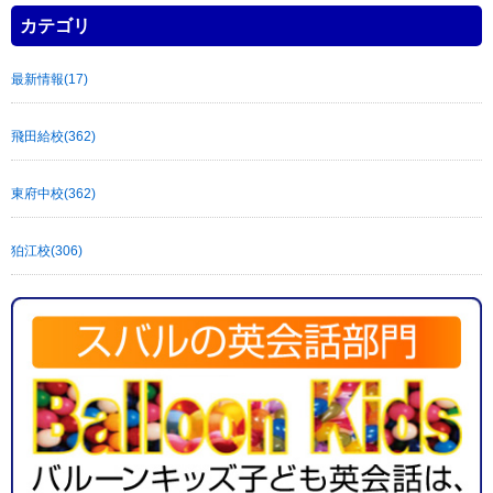
カテゴリ
最新情報(17)
飛田給校(362)
東府中校(362)
狛江校(306)