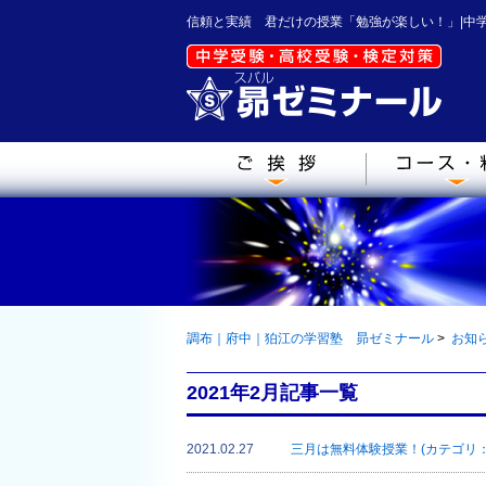
信頼と実績 君だけの授業「勉強が楽しい！」|中
調布｜府中｜狛江の学習塾 昴ゼミナール
>
お知
2021年2月記事一覧
2021.02.27
三月は無料体験授業！(カテゴリ：