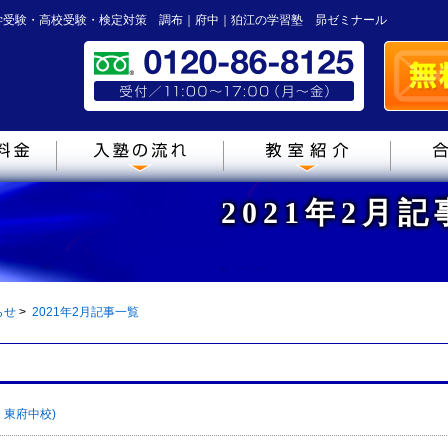
学受験・高校受験・検定対策 調布｜府中｜狛江の学習塾 昴ゼミナール
2021年2月
らせ
>
2021年2月記事一覧
東府中校)