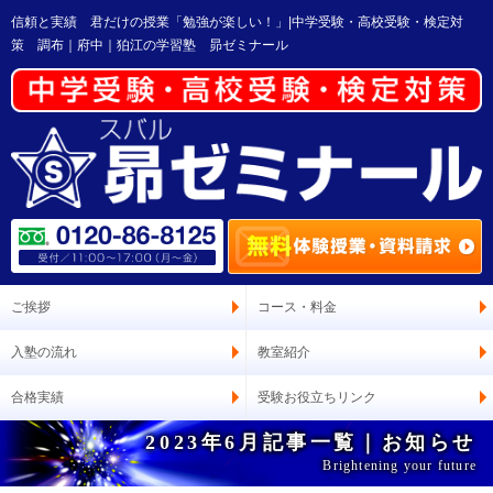
信頼と実績 君だけの授業「勉強が楽しい！」|中学受験・高校受験・検定対
策 調布｜府中｜狛江の学習塾 昴ゼミナール
ご挨拶
コース・料金
入塾の流れ
教室紹介
合格実績
受験お役立ちリンク
2023年6月記事一覧｜お知らせ
Brightening your future