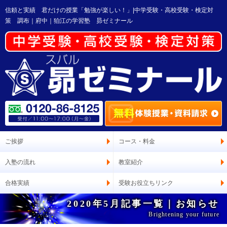
信頼と実績 君だけの授業「勉強が楽しい！」|中学受験・高校受験・検定対
策 調布｜府中｜狛江の学習塾 昴ゼミナール
ご挨拶
コース・料金
入塾の流れ
教室紹介
合格実績
受験お役立ちリンク
2020年5月記事一覧｜お知らせ
Brightening your future