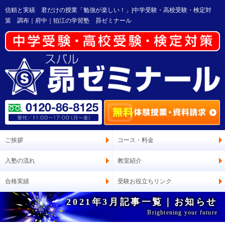
信頼と実績 君だけの授業「勉強が楽しい！」|中学受験・高校受験・検定対
策 調布｜府中｜狛江の学習塾 昴ゼミナール
ご挨拶
コース・料金
入塾の流れ
教室紹介
合格実績
受験お役立ちリンク
2021年3月記事一覧｜お知らせ
Brightening your future