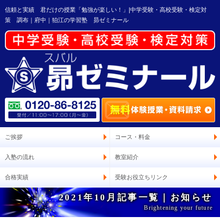
信頼と実績 君だけの授業「勉強が楽しい！」|中学受験・高校受験・検定対
策 調布｜府中｜狛江の学習塾 昴ゼミナール
ご挨拶
コース・料金
入塾の流れ
教室紹介
合格実績
受験お役立ちリンク
2021年10月記事一覧｜お知らせ
Brightening your future