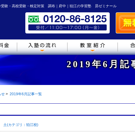
学受験・高校受験・検定対策 調布｜府中｜狛江の学習塾 昴ゼミナール
2019年6月
らせ
>
2019年6月記事一覧
Y 土(カテゴリ：狛江校)