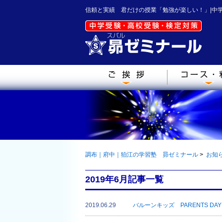
信頼と実績 君だけの授業「勉強が楽しい！」|中
調布｜府中｜狛江の学習塾 昴ゼミナール
>
お知
2019年6月記事一覧
2019.06.29
バルーンキッズ PARENTS DA